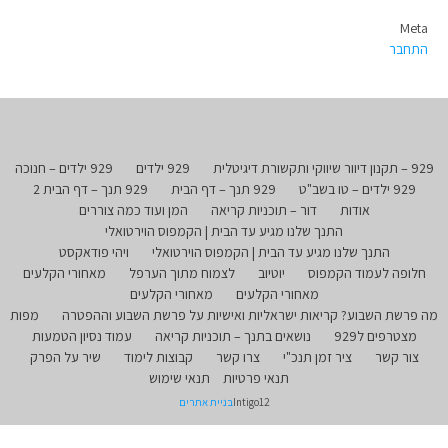
Meta
התחבר
929 – תקנון דיוור שיווקי ותקשורת דיגיטלית
929 ילדים
929 ילדים – חנוכה
929 ילדים – טו בשב"ט
929 תנך – דף הבית
929 תנך – דף הבית 2
אודות
דור – תוכניות קריאה
המן ועוד כמה צוררים
התנך שלנו מגיע עד הבית | הקמפוס הוירטואלי
התנך שלנו מגיע עד הבית | הקמפוס הוירטואלי
ויהי פודאקסט
חלופה לעמוד הקמפוס
יוטיוב
לצמוח מתוך הערפל
מאחורי הקלעים
מאחורי הקלעים
מאחורי הקלעים
מה פרשת השבוע? קריאות ישראליות ואישיות על פרשת השבוע וההפטרה
מפות
מצטרפים ל929
נושאים בתנך – תוכניות קריאה
עמוד נסיון הטמעות
צור קשר
ציר זמן תנכ"י
צרו קשר
קבוצות לימוד
שיר על הפרק
תנאי פרטיות
תנאי שימוש
Intigo12
בניית אתרים