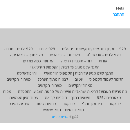
Meta
התחבר
929 – תקנון דיוור שיווקי ותקשורת דיגיטלית
929 ילדים
929 ילדים – חנוכה
929 ילדים – טו בשב"ט
929 תנך – דף הבית
929 תנך – דף הבית 2
אודות
דור – תוכניות קריאה
המן ועוד כמה צוררים
התנך שלנו מגיע עד הבית | הקמפוס הוירטואלי
התנך שלנו מגיע עד הבית | הקמפוס הוירטואלי
ויהי פודאקסט
חלופה לעמוד הקמפוס
יוטיוב
לצמוח מתוך הערפל
מאחורי הקלעים
מאחורי הקלעים
מאחורי הקלעים
מה פרשת השבוע? קריאות ישראליות ואישיות על פרשת השבוע וההפטרה
מפות
מצטרפים ל929
נושאים בתנך – תוכניות קריאה
עמוד נסיון הטמעות
צור קשר
ציר זמן תנכ"י
צרו קשר
קבוצות לימוד
שיר על הפרק
תנאי פרטיות
תנאי שימוש
Intigo12
בניית אתרים