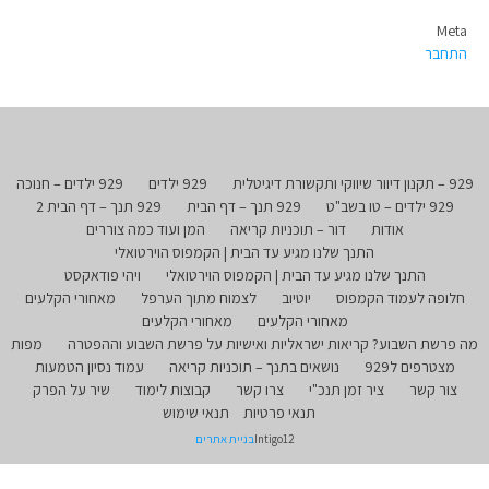
Meta
התחבר
929 – תקנון דיוור שיווקי ותקשורת דיגיטלית
929 ילדים
929 ילדים – חנוכה
929 ילדים – טו בשב"ט
929 תנך – דף הבית
929 תנך – דף הבית 2
אודות
דור – תוכניות קריאה
המן ועוד כמה צוררים
התנך שלנו מגיע עד הבית | הקמפוס הוירטואלי
התנך שלנו מגיע עד הבית | הקמפוס הוירטואלי
ויהי פודאקסט
חלופה לעמוד הקמפוס
יוטיוב
לצמוח מתוך הערפל
מאחורי הקלעים
מאחורי הקלעים
מאחורי הקלעים
מה פרשת השבוע? קריאות ישראליות ואישיות על פרשת השבוע וההפטרה
מפות
מצטרפים ל929
נושאים בתנך – תוכניות קריאה
עמוד נסיון הטמעות
צור קשר
ציר זמן תנכ"י
צרו קשר
קבוצות לימוד
שיר על הפרק
תנאי פרטיות
תנאי שימוש
Intigo12
בניית אתרים