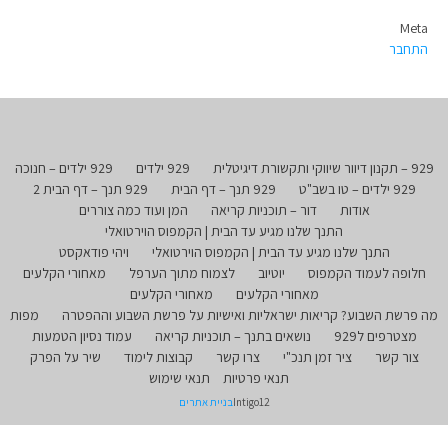
Meta
התחבר
929 – תקנון דיוור שיווקי ותקשורת דיגיטלית
929 ילדים
929 ילדים – חנוכה
929 ילדים – טו בשב"ט
929 תנך – דף הבית
929 תנך – דף הבית 2
אודות
דור – תוכניות קריאה
המן ועוד כמה צוררים
התנך שלנו מגיע עד הבית | הקמפוס הוירטואלי
התנך שלנו מגיע עד הבית | הקמפוס הוירטואלי
ויהי פודאקסט
חלופה לעמוד הקמפוס
יוטיוב
לצמוח מתוך הערפל
מאחורי הקלעים
מאחורי הקלעים
מאחורי הקלעים
מה פרשת השבוע? קריאות ישראליות ואישיות על פרשת השבוע וההפטרה
מפות
מצטרפים ל929
נושאים בתנך – תוכניות קריאה
עמוד נסיון הטמעות
צור קשר
ציר זמן תנכ"י
צרו קשר
קבוצות לימוד
שיר על הפרק
תנאי פרטיות
תנאי שימוש
Intigo12
בניית אתרים