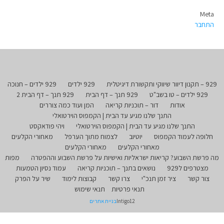
Meta
התחבר
929 – תקנון דיוור שיווקי ותקשורת דיגיטלית
929 ילדים
929 ילדים – חנוכה
929 ילדים – טו בשב"ט
929 תנך – דף הבית
929 תנך – דף הבית 2
אודות
דור – תוכניות קריאה
המן ועוד כמה צוררים
התנך שלנו מגיע עד הבית | הקמפוס הוירטואלי
התנך שלנו מגיע עד הבית | הקמפוס הוירטואלי
ויהי פודאקסט
חלופה לעמוד הקמפוס
יוטיוב
לצמוח מתוך הערפל
מאחורי הקלעים
מאחורי הקלעים
מאחורי הקלעים
מה פרשת השבוע? קריאות ישראליות ואישיות על פרשת השבוע וההפטרה
מפות
מצטרפים ל929
נושאים בתנך – תוכניות קריאה
עמוד נסיון הטמעות
צור קשר
ציר זמן תנכ"י
צרו קשר
קבוצות לימוד
שיר על הפרק
תנאי פרטיות
תנאי שימוש
Intigo12
בניית אתרים