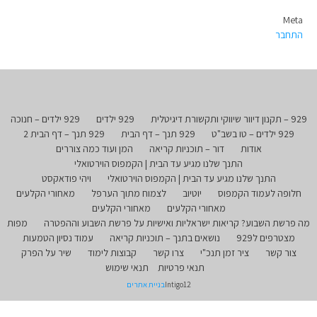
Meta
התחבר
929 – תקנון דיוור שיווקי ותקשורת דיגיטלית
929 ילדים
929 ילדים – חנוכה
929 ילדים – טו בשב"ט
929 תנך – דף הבית
929 תנך – דף הבית 2
אודות
דור – תוכניות קריאה
המן ועוד כמה צוררים
התנך שלנו מגיע עד הבית | הקמפוס הוירטואלי
התנך שלנו מגיע עד הבית | הקמפוס הוירטואלי
ויהי פודאקסט
חלופה לעמוד הקמפוס
יוטיוב
לצמוח מתוך הערפל
מאחורי הקלעים
מאחורי הקלעים
מאחורי הקלעים
מה פרשת השבוע? קריאות ישראליות ואישיות על פרשת השבוע וההפטרה
מפות
מצטרפים ל929
נושאים בתנך – תוכניות קריאה
עמוד נסיון הטמעות
צור קשר
ציר זמן תנכ"י
צרו קשר
קבוצות לימוד
שיר על הפרק
תנאי פרטיות
תנאי שימוש
Intigo12
בניית אתרים