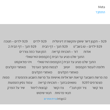
Meta
התחבר
929 – תקנון דיוור שיווקי ותקשורת דיגיטלית
929 ילדים
929 ילדים – חנוכה
929 ילדים – טו בשב"ט
929 תנך – דף הבית
929 תנך – דף הבית 2
אודות
דור – תוכניות קריאה
המן ועוד כמה צוררים
התנך שלנו מגיע עד הבית | הקמפוס הוירטואלי
התנך שלנו מגיע עד הבית | הקמפוס הוירטואלי
ויהי פודאקסט
חלופה לעמוד הקמפוס
יוטיוב
לצמוח מתוך הערפל
מאחורי הקלעים
מאחורי הקלעים
מאחורי הקלעים
מה פרשת השבוע? קריאות ישראליות ואישיות על פרשת השבוע וההפטרה
מפות
מצטרפים ל929
נושאים בתנך – תוכניות קריאה
עמוד נסיון הטמעות
צור קשר
ציר זמן תנכ"י
צרו קשר
קבוצות לימוד
שיר על הפרק
תנאי פרטיות
תנאי שימוש
Intigo12
בניית אתרים