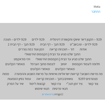
Meta
התחבר
929 – תקנון דיוור שיווקי ותקשורת דיגיטלית
929 ילדים
929 ילדים – חנוכה
929 ילדים – טו בשב"ט
929 תנך – דף הבית
929 תנך – דף הבית 2
אודות
דור – תוכניות קריאה
המן ועוד כמה צוררים
התנך שלנו מגיע עד הבית | הקמפוס הוירטואלי
התנך שלנו מגיע עד הבית | הקמפוס הוירטואלי
ויהי פודאקסט
חלופה לעמוד הקמפוס
יוטיוב
לצמוח מתוך הערפל
מאחורי הקלעים
מאחורי הקלעים
מאחורי הקלעים
מה פרשת השבוע? קריאות ישראליות ואישיות על פרשת השבוע וההפטרה
מפות
מצטרפים ל929
נושאים בתנך – תוכניות קריאה
עמוד נסיון הטמעות
צור קשר
ציר זמן תנכ"י
צרו קשר
קבוצות לימוד
שיר על הפרק
תנאי פרטיות
תנאי שימוש
Intigo12
בניית אתרים