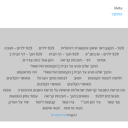
Meta
התחבר
929 – תקנון דיוור שיווקי ותקשורת דיגיטלית
929 ילדים
929 ילדים – חנוכה
929 ילדים – טו בשב"ט
929 תנך – דף הבית
929 תנך – דף הבית 2
אודות
דור – תוכניות קריאה
המן ועוד כמה צוררים
התנך שלנו מגיע עד הבית | הקמפוס הוירטואלי
התנך שלנו מגיע עד הבית | הקמפוס הוירטואלי
ויהי פודאקסט
חלופה לעמוד הקמפוס
יוטיוב
לצמוח מתוך הערפל
מאחורי הקלעים
מאחורי הקלעים
מאחורי הקלעים
מה פרשת השבוע? קריאות ישראליות ואישיות על פרשת השבוע וההפטרה
מפות
מצטרפים ל929
נושאים בתנך – תוכניות קריאה
עמוד נסיון הטמעות
צור קשר
ציר זמן תנכ"י
צרו קשר
קבוצות לימוד
שיר על הפרק
תנאי פרטיות
תנאי שימוש
Intigo12
בניית אתרים