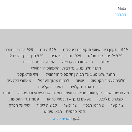
Meta
התחבר
929 – תקנון דיוור שיווקי ותקשורת דיגיטלית
929 ילדים
929 ילדים – חנוכה
929 ילדים – טו בשב"ט
929 תנך – דף הבית
929 תנך – דף הבית 2
אודות
דור – תוכניות קריאה
המן ועוד כמה צוררים
התנך שלנו מגיע עד הבית | הקמפוס הוירטואלי
התנך שלנו מגיע עד הבית | הקמפוס הוירטואלי
ויהי פודאקסט
חלופה לעמוד הקמפוס
יוטיוב
לצמוח מתוך הערפל
מאחורי הקלעים
מאחורי הקלעים
מאחורי הקלעים
מה פרשת השבוע? קריאות ישראליות ואישיות על פרשת השבוע וההפטרה
מפות
מצטרפים ל929
נושאים בתנך – תוכניות קריאה
עמוד נסיון הטמעות
צור קשר
ציר זמן תנכ"י
צרו קשר
קבוצות לימוד
שיר על הפרק
תנאי פרטיות
תנאי שימוש
Intigo12
בניית אתרים