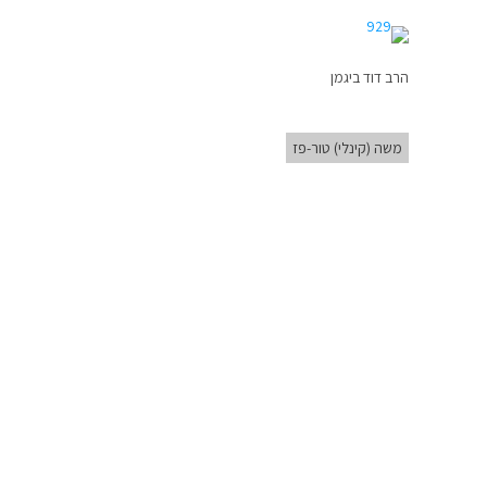
הרב דוד ביגמן
משה (קינלי) טור-פז