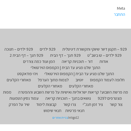
Meta
התחבר
929 – תקנון דיוור שיווקי ותקשורת דיגיטלית
929 ילדים
929 ילדים – חנוכה
929 ילדים – טו בשב"ט
929 תנך – דף הבית
929 תנך – דף הבית 2
אודות
דור – תוכניות קריאה
המן ועוד כמה צוררים
התנך שלנו מגיע עד הבית | הקמפוס הוירטואלי
התנך שלנו מגיע עד הבית | הקמפוס הוירטואלי
ויהי פודאקסט
חלופה לעמוד הקמפוס
יוטיוב
לצמוח מתוך הערפל
מאחורי הקלעים
מאחורי הקלעים
מאחורי הקלעים
מה פרשת השבוע? קריאות ישראליות ואישיות על פרשת השבוע וההפטרה
מפות
מצטרפים ל929
נושאים בתנך – תוכניות קריאה
עמוד נסיון הטמעות
צור קשר
ציר זמן תנכ"י
צרו קשר
קבוצות לימוד
שיר על הפרק
תנאי פרטיות
תנאי שימוש
Intigo12
בניית אתרים