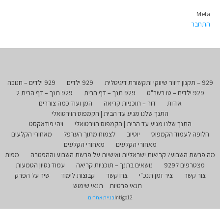
Meta
התחבר
929 – תקנון דיוור שיווקי ותקשורת דיגיטלית
929 ילדים
929 ילדים – חנוכה
929 ילדים – טו בשב"ט
929 תנך – דף הבית
929 תנך – דף הבית 2
אודות
דור – תוכניות קריאה
המן ועוד כמה צוררים
התנך שלנו מגיע עד הבית | הקמפוס הוירטואלי
התנך שלנו מגיע עד הבית | הקמפוס הוירטואלי
ויהי פודאקסט
חלופה לעמוד הקמפוס
יוטיוב
לצמוח מתוך הערפל
מאחורי הקלעים
מאחורי הקלעים
מאחורי הקלעים
מה פרשת השבוע? קריאות ישראליות ואישיות על פרשת השבוע וההפטרה
מפות
מצטרפים ל929
נושאים בתנך – תוכניות קריאה
עמוד נסיון הטמעות
צור קשר
ציר זמן תנכ"י
צרו קשר
קבוצות לימוד
שיר על הפרק
תנאי פרטיות
תנאי שימוש
Intigo12
בניית אתרים