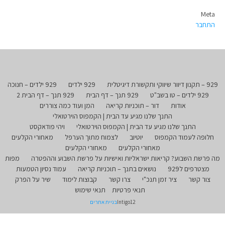
Meta
התחבר
929 – תקנון דיוור שיווקי ותקשורת דיגיטלית
929 ילדים
929 ילדים – חנוכה
929 ילדים – טו בשב"ט
929 תנך – דף הבית
929 תנך – דף הבית 2
אודות
דור – תוכניות קריאה
המן ועוד כמה צוררים
התנך שלנו מגיע עד הבית | הקמפוס הוירטואלי
התנך שלנו מגיע עד הבית | הקמפוס הוירטואלי
ויהי פודאקסט
חלופה לעמוד הקמפוס
יוטיוב
לצמוח מתוך הערפל
מאחורי הקלעים
מאחורי הקלעים
מאחורי הקלעים
מה פרשת השבוע? קריאות ישראליות ואישיות על פרשת השבוע וההפטרה
מפות
מצטרפים ל929
נושאים בתנך – תוכניות קריאה
עמוד נסיון הטמעות
צור קשר
ציר זמן תנכ"י
צרו קשר
קבוצות לימוד
שיר על הפרק
תנאי פרטיות
תנאי שימוש
Intigo12
בניית אתרים