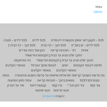
Meta
התחבר
929 – תקנון דיוור שיווקי ותקשורת דיגיטלית
929 ילדים
929 ילדים – חנוכה
929 ילדים – טו בשב"ט
929 תנך – דף הבית
929 תנך – דף הבית 2
אודות
דור – תוכניות קריאה
המן ועוד כמה צוררים
התנך שלנו מגיע עד הבית | הקמפוס הוירטואלי
התנך שלנו מגיע עד הבית | הקמפוס הוירטואלי
ויהי פודאקסט
חלופה לעמוד הקמפוס
יוטיוב
לצמוח מתוך הערפל
מאחורי הקלעים
מאחורי הקלעים
מאחורי הקלעים
מה פרשת השבוע? קריאות ישראליות ואישיות על פרשת השבוע וההפטרה
מפות
מצטרפים ל929
נושאים בתנך – תוכניות קריאה
עמוד נסיון הטמעות
צור קשר
ציר זמן תנכ"י
צרו קשר
קבוצות לימוד
שיר על הפרק
תנאי פרטיות
תנאי שימוש
Intigo12
בניית אתרים