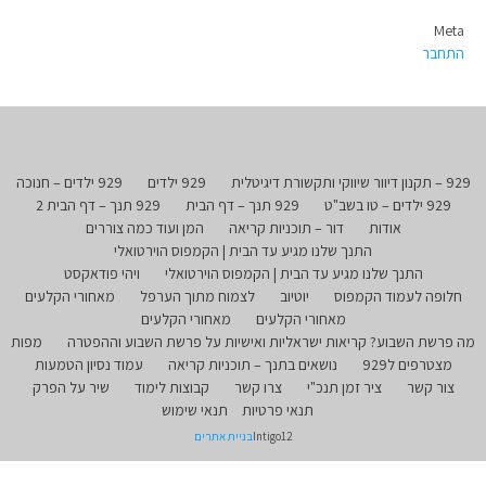
Meta
התחבר
929 – תקנון דיוור שיווקי ותקשורת דיגיטלית
929 ילדים
929 ילדים – חנוכה
929 ילדים – טו בשב"ט
929 תנך – דף הבית
929 תנך – דף הבית 2
אודות
דור – תוכניות קריאה
המן ועוד כמה צוררים
התנך שלנו מגיע עד הבית | הקמפוס הוירטואלי
התנך שלנו מגיע עד הבית | הקמפוס הוירטואלי
ויהי פודאקסט
חלופה לעמוד הקמפוס
יוטיוב
לצמוח מתוך הערפל
מאחורי הקלעים
מאחורי הקלעים
מאחורי הקלעים
מה פרשת השבוע? קריאות ישראליות ואישיות על פרשת השבוע וההפטרה
מפות
מצטרפים ל929
נושאים בתנך – תוכניות קריאה
עמוד נסיון הטמעות
צור קשר
ציר זמן תנכ"י
צרו קשר
קבוצות לימוד
שיר על הפרק
תנאי פרטיות
תנאי שימוש
Intigo12
בניית אתרים