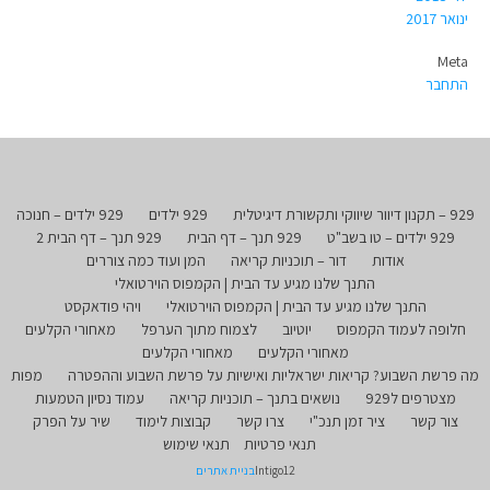
ינואר 2017
Meta
התחבר
929 – תקנון דיוור שיווקי ותקשורת דיגיטלית
929 ילדים
929 ילדים – חנוכה
929 ילדים – טו בשב"ט
929 תנך – דף הבית
929 תנך – דף הבית 2
אודות
דור – תוכניות קריאה
המן ועוד כמה צוררים
התנך שלנו מגיע עד הבית | הקמפוס הוירטואלי
התנך שלנו מגיע עד הבית | הקמפוס הוירטואלי
ויהי פודאקסט
חלופה לעמוד הקמפוס
יוטיוב
לצמוח מתוך הערפל
מאחורי הקלעים
מאחורי הקלעים
מאחורי הקלעים
מה פרשת השבוע? קריאות ישראליות ואישיות על פרשת השבוע וההפטרה
מפות
מצטרפים ל929
נושאים בתנך – תוכניות קריאה
עמוד נסיון הטמעות
צור קשר
ציר זמן תנכ"י
צרו קשר
קבוצות לימוד
שיר על הפרק
תנאי פרטיות
תנאי שימוש
Intigo12
בניית אתרים