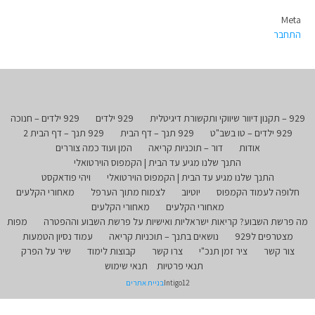
Meta
התחבר
929 – תקנון דיוור שיווקי ותקשורת דיגיטלית
929 ילדים
929 ילדים – חנוכה
929 ילדים – טו בשב"ט
929 תנך – דף הבית
929 תנך – דף הבית 2
אודות
דור – תוכניות קריאה
המן ועוד כמה צוררים
התנך שלנו מגיע עד הבית | הקמפוס הוירטואלי
התנך שלנו מגיע עד הבית | הקמפוס הוירטואלי
ויהי פודאקסט
חלופה לעמוד הקמפוס
יוטיוב
לצמוח מתוך הערפל
מאחורי הקלעים
מאחורי הקלעים
מאחורי הקלעים
מה פרשת השבוע? קריאות ישראליות ואישיות על פרשת השבוע וההפטרה
מפות
מצטרפים ל929
נושאים בתנך – תוכניות קריאה
עמוד נסיון הטמעות
צור קשר
ציר זמן תנכ"י
צרו קשר
קבוצות לימוד
שיר על הפרק
תנאי פרטיות
תנאי שימוש
Intigo12
בניית אתרים