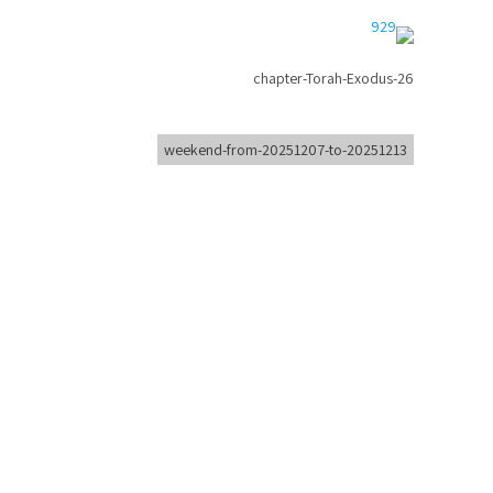
chapter-Torah-Exodus-26
weekend-from-20251207-to-20251213