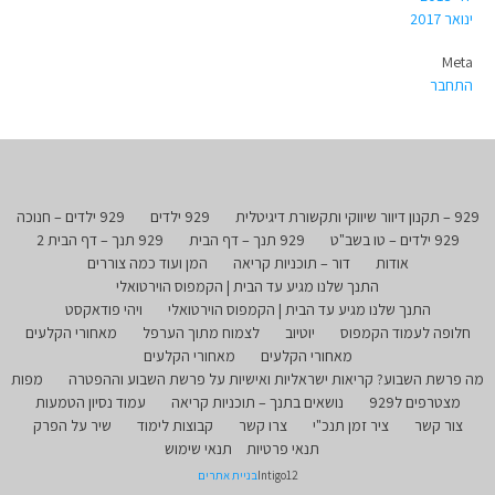
ינואר 2017
Meta
התחבר
929 – תקנון דיוור שיווקי ותקשורת דיגיטלית
929 ילדים
929 ילדים – חנוכה
929 ילדים – טו בשב"ט
929 תנך – דף הבית
929 תנך – דף הבית 2
אודות
דור – תוכניות קריאה
המן ועוד כמה צוררים
התנך שלנו מגיע עד הבית | הקמפוס הוירטואלי
התנך שלנו מגיע עד הבית | הקמפוס הוירטואלי
ויהי פודאקסט
חלופה לעמוד הקמפוס
יוטיוב
לצמוח מתוך הערפל
מאחורי הקלעים
מאחורי הקלעים
מאחורי הקלעים
מה פרשת השבוע? קריאות ישראליות ואישיות על פרשת השבוע וההפטרה
מפות
מצטרפים ל929
נושאים בתנך – תוכניות קריאה
עמוד נסיון הטמעות
צור קשר
ציר זמן תנכ"י
צרו קשר
קבוצות לימוד
שיר על הפרק
תנאי פרטיות
תנאי שימוש
Intigo12
בניית אתרים