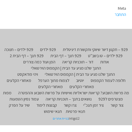
Meta
התחבר
929 – תקנון דיוור שיווקי ותקשורת דיגיטלית
929 ילדים
929 ילדים – חנוכה
929 ילדים – טו בשב"ט
929 תנך – דף הבית
929 תנך – דף הבית 2
אודות
דור – תוכניות קריאה
המן ועוד כמה צוררים
התנך שלנו מגיע עד הבית | הקמפוס הוירטואלי
התנך שלנו מגיע עד הבית | הקמפוס הוירטואלי
ויהי פודאקסט
חלופה לעמוד הקמפוס
יוטיוב
לצמוח מתוך הערפל
מאחורי הקלעים
מאחורי הקלעים
מאחורי הקלעים
מה פרשת השבוע? קריאות ישראליות ואישיות על פרשת השבוע וההפטרה
מפות
מצטרפים ל929
נושאים בתנך – תוכניות קריאה
עמוד נסיון הטמעות
צור קשר
ציר זמן תנכ"י
צרו קשר
קבוצות לימוד
שיר על הפרק
תנאי פרטיות
תנאי שימוש
Intigo12
בניית אתרים