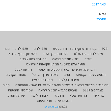
ינואר 2017
Meta
התחבר
929 – תקנון דיוור שיווקי ותקשורת דיגיטלית
929 ילדים
929 ילדים – חנוכה
929 ילדים – טו בשב"ט
929 תנך – דף הבית
929 תנך – דף הבית 2
אודות
דור – תוכניות קריאה
המן ועוד כמה צוררים
התנך שלנו מגיע עד הבית | הקמפוס הוירטואלי
התנך שלנו מגיע עד הבית | הקמפוס הוירטואלי
ויהי פודאקסט
חלופה לעמוד הקמפוס
יוטיוב
לצמוח מתוך הערפל
מאחורי הקלעים
מאחורי הקלעים
מאחורי הקלעים
מה פרשת השבוע? קריאות ישראליות ואישיות על פרשת השבוע וההפטרה
מפות
מצטרפים ל929
נושאים בתנך – תוכניות קריאה
עמוד נסיון הטמעות
צור קשר
ציר זמן תנכ"י
צרו קשר
קבוצות לימוד
שיר על הפרק
תנאי פרטיות
תנאי שימוש
Intigo12
בניית אתרים