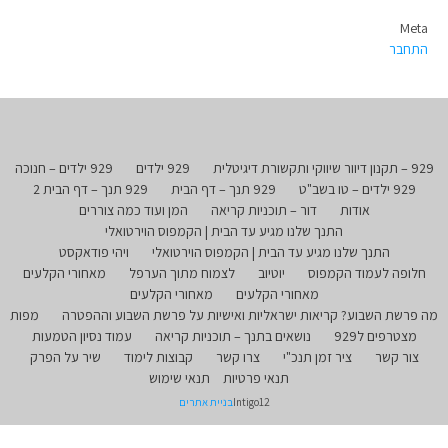
Meta
התחבר
929 – תקנון דיוור שיווקי ותקשורת דיגיטלית
929 ילדים
929 ילדים – חנוכה
929 ילדים – טו בשב"ט
929 תנך – דף הבית
929 תנך – דף הבית 2
אודות
דור – תוכניות קריאה
המן ועוד כמה צוררים
התנך שלנו מגיע עד הבית | הקמפוס הוירטואלי
התנך שלנו מגיע עד הבית | הקמפוס הוירטואלי
ויהי פודאקסט
חלופה לעמוד הקמפוס
יוטיוב
לצמוח מתוך הערפל
מאחורי הקלעים
מאחורי הקלעים
מאחורי הקלעים
מה פרשת השבוע? קריאות ישראליות ואישיות על פרשת השבוע וההפטרה
מפות
מצטרפים ל929
נושאים בתנך – תוכניות קריאה
עמוד נסיון הטמעות
צור קשר
ציר זמן תנכ"י
צרו קשר
קבוצות לימוד
שיר על הפרק
תנאי פרטיות
תנאי שימוש
Intigo12
בניית אתרים