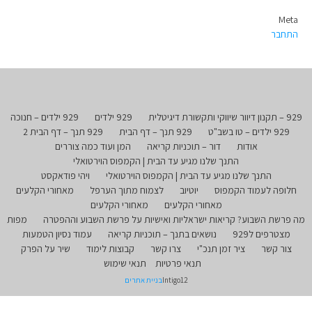
Meta
התחבר
929 – תקנון דיוור שיווקי ותקשורת דיגיטלית
929 ילדים
929 ילדים – חנוכה
929 ילדים – טו בשב"ט
929 תנך – דף הבית
929 תנך – דף הבית 2
אודות
דור – תוכניות קריאה
המן ועוד כמה צוררים
התנך שלנו מגיע עד הבית | הקמפוס הוירטואלי
התנך שלנו מגיע עד הבית | הקמפוס הוירטואלי
ויהי פודאקסט
חלופה לעמוד הקמפוס
יוטיוב
לצמוח מתוך הערפל
מאחורי הקלעים
מאחורי הקלעים
מאחורי הקלעים
מה פרשת השבוע? קריאות ישראליות ואישיות על פרשת השבוע וההפטרה
מפות
מצטרפים ל929
נושאים בתנך – תוכניות קריאה
עמוד נסיון הטמעות
צור קשר
ציר זמן תנכ"י
צרו קשר
קבוצות לימוד
שיר על הפרק
תנאי פרטיות
תנאי שימוש
Intigo12
בניית אתרים