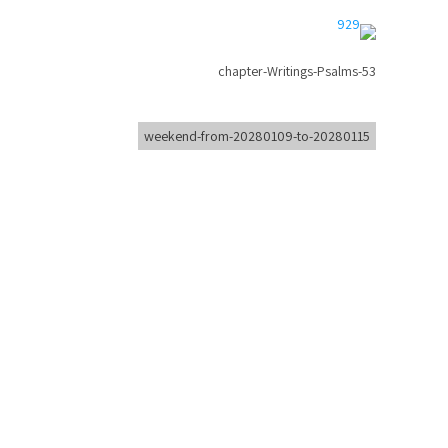
chapter-Writings-Psalms-53
weekend-from-20280109-to-20280115