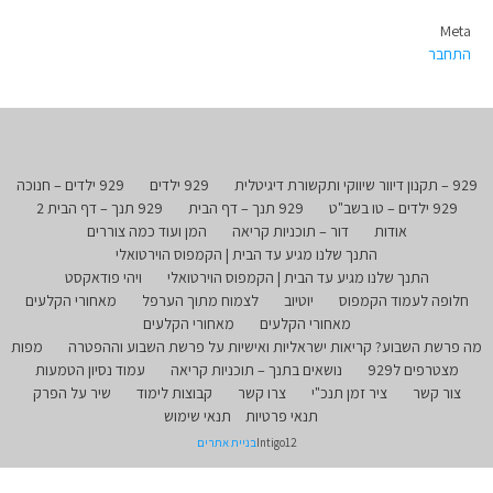
Meta
התחבר
929 – תקנון דיוור שיווקי ותקשורת דיגיטלית
929 ילדים
929 ילדים – חנוכה
929 ילדים – טו בשב"ט
929 תנך – דף הבית
929 תנך – דף הבית 2
אודות
דור – תוכניות קריאה
המן ועוד כמה צוררים
התנך שלנו מגיע עד הבית | הקמפוס הוירטואלי
התנך שלנו מגיע עד הבית | הקמפוס הוירטואלי
ויהי פודאקסט
חלופה לעמוד הקמפוס
יוטיוב
לצמוח מתוך הערפל
מאחורי הקלעים
מאחורי הקלעים
מאחורי הקלעים
מה פרשת השבוע? קריאות ישראליות ואישיות על פרשת השבוע וההפטרה
מפות
מצטרפים ל929
נושאים בתנך – תוכניות קריאה
עמוד נסיון הטמעות
צור קשר
ציר זמן תנכ"י
צרו קשר
קבוצות לימוד
שיר על הפרק
תנאי פרטיות
תנאי שימוש
Intigo12
בניית אתרים