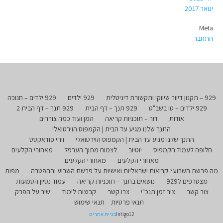
ינואר 2017
Meta
התחבר
929 – תקנון דיוור שיווקי ותקשורת דיגיטלית
929 ילדים
929 ילדים – חנוכה
929 ילדים – טו בשב"ט
929 תנך – דף הבית
929 תנך – דף הבית 2
אודות
דור – תוכניות קריאה
המן ועוד כמה צוררים
התנך שלנו מגיע עד הבית | הקמפוס הוירטואלי
התנך שלנו מגיע עד הבית | הקמפוס הוירטואלי
ויהי פודאקסט
חלופה לעמוד הקמפוס
יוטיוב
לצמוח מתוך הערפל
מאחורי הקלעים
מאחורי הקלעים
מאחורי הקלעים
מה פרשת השבוע? קריאות ישראליות ואישיות על פרשת השבוע וההפטרה
מפות
מצטרפים ל929
נושאים בתנך – תוכניות קריאה
עמוד נסיון הטמעות
צור קשר
ציר זמן תנכ"י
צרו קשר
קבוצות לימוד
שיר על הפרק
תנאי פרטיות
תנאי שימוש
Intigo12
בניית אתרים