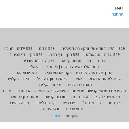
Meta
התחבר
929 – תקנון דיוור שיווקי ותקשורת דיגיטלית
929 ילדים
929 ילדים – חנוכה
929 ילדים – טו בשב"ט
929 תנך – דף הבית
929 תנך – דף הבית 2
אודות
דור – תוכניות קריאה
המן ועוד כמה צוררים
התנך שלנו מגיע עד הבית | הקמפוס הוירטואלי
התנך שלנו מגיע עד הבית | הקמפוס הוירטואלי
ויהי פודאקסט
חלופה לעמוד הקמפוס
יוטיוב
לצמוח מתוך הערפל
מאחורי הקלעים
מאחורי הקלעים
מאחורי הקלעים
מה פרשת השבוע? קריאות ישראליות ואישיות על פרשת השבוע וההפטרה
מפות
מצטרפים ל929
נושאים בתנך – תוכניות קריאה
עמוד נסיון הטמעות
צור קשר
ציר זמן תנכ"י
צרו קשר
קבוצות לימוד
שיר על הפרק
תנאי פרטיות
תנאי שימוש
Intigo12
בניית אתרים