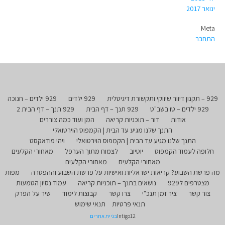
ינואר 2017
Meta
התחבר
929 – תקנון דיוור שיווקי ותקשורת דיגיטלית
929 ילדים
929 ילדים – חנוכה
929 ילדים – טו בשב"ט
929 תנך – דף הבית
929 תנך – דף הבית 2
אודות
דור – תוכניות קריאה
המן ועוד כמה צוררים
התנך שלנו מגיע עד הבית | הקמפוס הוירטואלי
התנך שלנו מגיע עד הבית | הקמפוס הוירטואלי
ויהי פודאקסט
חלופה לעמוד הקמפוס
יוטיוב
לצמוח מתוך הערפל
מאחורי הקלעים
מאחורי הקלעים
מאחורי הקלעים
מה פרשת השבוע? קריאות ישראליות ואישיות על פרשת השבוע וההפטרה
מפות
מצטרפים ל929
נושאים בתנך – תוכניות קריאה
עמוד נסיון הטמעות
צור קשר
ציר זמן תנכ"י
צרו קשר
קבוצות לימוד
שיר על הפרק
תנאי פרטיות
תנאי שימוש
Intigo12
בניית אתרים