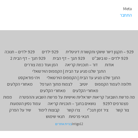
Meta
התחבר
929 – תקנון דיוור שיווקי ותקשורת דיגיטלית
929 ילדים
929 ילדים – חנוכה
929 ילדים – טו בשב"ט
929 תנך – דף הבית
929 תנך – דף הבית 2
אודות
דור – תוכניות קריאה
המן ועוד כמה צוררים
התנך שלנו מגיע עד הבית | הקמפוס הוירטואלי
התנך שלנו מגיע עד הבית | הקמפוס הוירטואלי
ויהי פודאקסט
חלופה לעמוד הקמפוס
יוטיוב
לצמוח מתוך הערפל
מאחורי הקלעים
מאחורי הקלעים
מאחורי הקלעים
מה פרשת השבוע? קריאות ישראליות ואישיות על פרשת השבוע וההפטרה
מפות
מצטרפים ל929
נושאים בתנך – תוכניות קריאה
עמוד נסיון הטמעות
צור קשר
ציר זמן תנכ"י
צרו קשר
קבוצות לימוד
שיר על הפרק
תנאי פרטיות
תנאי שימוש
Intigo12
בניית אתרים