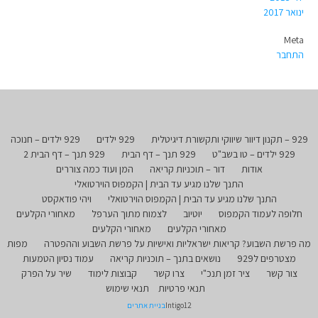
ינואר 2017
Meta
התחבר
929 – תקנון דיוור שיווקי ותקשורת דיגיטלית
929 ילדים
929 ילדים – חנוכה
929 ילדים – טו בשב"ט
929 תנך – דף הבית
929 תנך – דף הבית 2
אודות
דור – תוכניות קריאה
המן ועוד כמה צוררים
התנך שלנו מגיע עד הבית | הקמפוס הוירטואלי
התנך שלנו מגיע עד הבית | הקמפוס הוירטואלי
ויהי פודאקסט
חלופה לעמוד הקמפוס
יוטיוב
לצמוח מתוך הערפל
מאחורי הקלעים
מאחורי הקלעים
מאחורי הקלעים
מה פרשת השבוע? קריאות ישראליות ואישיות על פרשת השבוע וההפטרה
מפות
מצטרפים ל929
נושאים בתנך – תוכניות קריאה
עמוד נסיון הטמעות
צור קשר
ציר זמן תנכ"י
צרו קשר
קבוצות לימוד
שיר על הפרק
תנאי פרטיות
תנאי שימוש
Intigo12
בניית אתרים