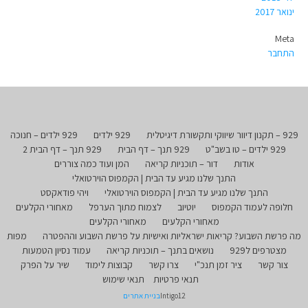
ינואר 2017
Meta
התחבר
929 – תקנון דיוור שיווקי ותקשורת דיגיטלית
929 ילדים
929 ילדים – חנוכה
929 ילדים – טו בשב"ט
929 תנך – דף הבית
929 תנך – דף הבית 2
אודות
דור – תוכניות קריאה
המן ועוד כמה צוררים
התנך שלנו מגיע עד הבית | הקמפוס הוירטואלי
התנך שלנו מגיע עד הבית | הקמפוס הוירטואלי
ויהי פודאקסט
חלופה לעמוד הקמפוס
יוטיוב
לצמוח מתוך הערפל
מאחורי הקלעים
מאחורי הקלעים
מאחורי הקלעים
מה פרשת השבוע? קריאות ישראליות ואישיות על פרשת השבוע וההפטרה
מפות
מצטרפים ל929
נושאים בתנך – תוכניות קריאה
עמוד נסיון הטמעות
צור קשר
ציר זמן תנכ"י
צרו קשר
קבוצות לימוד
שיר על הפרק
תנאי פרטיות
תנאי שימוש
Intigo12
בניית אתרים