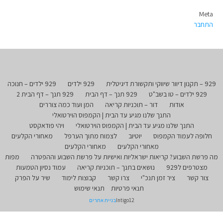
Meta
התחבר
929 – תקנון דיוור שיווקי ותקשורת דיגיטלית
929 ילדים
929 ילדים – חנוכה
929 ילדים – טו בשב"ט
929 תנך – דף הבית
929 תנך – דף הבית 2
אודות
דור – תוכניות קריאה
המן ועוד כמה צוררים
התנך שלנו מגיע עד הבית | הקמפוס הוירטואלי
התנך שלנו מגיע עד הבית | הקמפוס הוירטואלי
ויהי פודאקסט
חלופה לעמוד הקמפוס
יוטיוב
לצמוח מתוך הערפל
מאחורי הקלעים
מאחורי הקלעים
מאחורי הקלעים
מה פרשת השבוע? קריאות ישראליות ואישיות על פרשת השבוע וההפטרה
מפות
מצטרפים ל929
נושאים בתנך – תוכניות קריאה
עמוד נסיון הטמעות
צור קשר
ציר זמן תנכ"י
צרו קשר
קבוצות לימוד
שיר על הפרק
תנאי פרטיות
תנאי שימוש
Intigo12
בניית אתרים