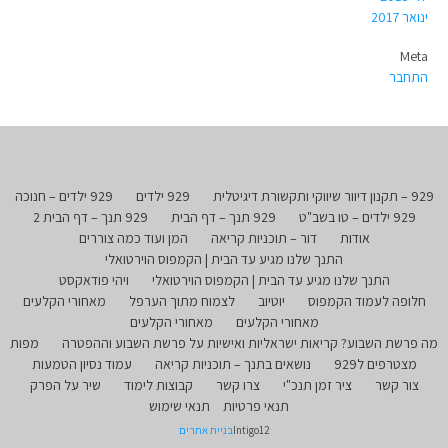
ינואר 2017
Meta
התחבר
929 – תקנון דיוור שיווקי ותקשורת דיגיטלית
929 ילדים
929 ילדים – חנוכה
929 ילדים – טו בשב"ט
929 תנך – דף הבית
929 תנך – דף הבית 2
אודות
דור – תוכניות קריאה
המן ועוד כמה צוררים
התנך שלנו מגיע עד הבית | הקמפוס הוירטואלי
התנך שלנו מגיע עד הבית | הקמפוס הוירטואלי
ויהי פודאקסט
חלופה לעמוד הקמפוס
יוטיוב
לצמוח מתוך הערפל
מאחורי הקלעים
מאחורי הקלעים
מאחורי הקלעים
מה פרשת השבוע? קריאות ישראליות ואישיות על פרשת השבוע וההפטרה
מפות
מצטרפים ל929
נושאים בתנך – תוכניות קריאה
עמוד נסיון הטמעות
צור קשר
ציר זמן תנכ"י
צרו קשר
קבוצות לימוד
שיר על הפרק
תנאי פרטיות
תנאי שימוש
Intigo12
בניית אתרים