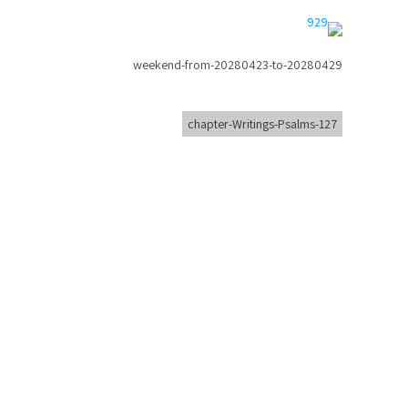
weekend-from-20280423-to-20280429
chapter-Writings-Psalms-127