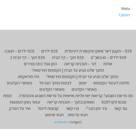
Meta
התחבר
929 – תקנון דיוור שיווקי ותקשורת דיגיטלית
929 ילדים
929 ילדים – חנוכה
929 ילדים – טו בשב"ט
929 תנך – דף הבית
929 תנך – דף הבית 2
אודות
דור – תוכניות קריאה
המן ועוד כמה צוררים
התנך שלנו מגיע עד הבית | הקמפוס הוירטואלי
התנך שלנו מגיע עד הבית | הקמפוס הוירטואלי
ויהי פודאקסט
חלופה לעמוד הקמפוס
יוטיוב
לצמוח מתוך הערפל
מאחורי הקלעים
מאחורי הקלעים
מאחורי הקלעים
מה פרשת השבוע? קריאות ישראליות ואישיות על פרשת השבוע וההפטרה
מפות
מצטרפים ל929
נושאים בתנך – תוכניות קריאה
עמוד נסיון הטמעות
צור קשר
ציר זמן תנכ"י
צרו קשר
קבוצות לימוד
שיר על הפרק
תנאי פרטיות
תנאי שימוש
Intigo12
בניית אתרים