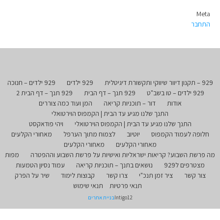
Meta
התחבר
929 – תקנון דיוור שיווקי ותקשורת דיגיטלית
929 ילדים
929 ילדים – חנוכה
929 ילדים – טו בשב"ט
929 תנך – דף הבית
929 תנך – דף הבית 2
אודות
דור – תוכניות קריאה
המן ועוד כמה צוררים
התנך שלנו מגיע עד הבית | הקמפוס הוירטואלי
התנך שלנו מגיע עד הבית | הקמפוס הוירטואלי
ויהי פודאקסט
חלופה לעמוד הקמפוס
יוטיוב
לצמוח מתוך הערפל
מאחורי הקלעים
מאחורי הקלעים
מאחורי הקלעים
מה פרשת השבוע? קריאות ישראליות ואישיות על פרשת השבוע וההפטרה
מפות
מצטרפים ל929
נושאים בתנך – תוכניות קריאה
עמוד נסיון הטמעות
צור קשר
ציר זמן תנכ"י
צרו קשר
קבוצות לימוד
שיר על הפרק
תנאי פרטיות
תנאי שימוש
Intigo12
בניית אתרים