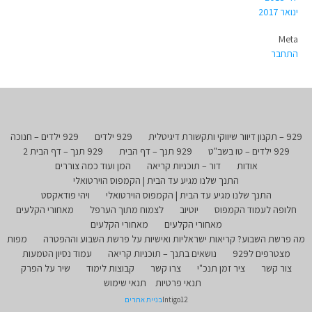
ינואר 2017
Meta
התחבר
929 – תקנון דיוור שיווקי ותקשורת דיגיטלית
929 ילדים
929 ילדים – חנוכה
929 ילדים – טו בשב"ט
929 תנך – דף הבית
929 תנך – דף הבית 2
אודות
דור – תוכניות קריאה
המן ועוד כמה צוררים
התנך שלנו מגיע עד הבית | הקמפוס הוירטואלי
התנך שלנו מגיע עד הבית | הקמפוס הוירטואלי
ויהי פודאקסט
חלופה לעמוד הקמפוס
יוטיוב
לצמוח מתוך הערפל
מאחורי הקלעים
מאחורי הקלעים
מאחורי הקלעים
מה פרשת השבוע? קריאות ישראליות ואישיות על פרשת השבוע וההפטרה
מפות
מצטרפים ל929
נושאים בתנך – תוכניות קריאה
עמוד נסיון הטמעות
צור קשר
ציר זמן תנכ"י
צרו קשר
קבוצות לימוד
שיר על הפרק
תנאי פרטיות
תנאי שימוש
Intigo12
בניית אתרים