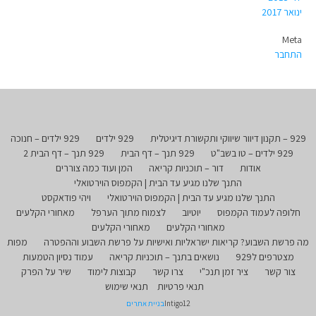
ינואר 2017
Meta
התחבר
929 – תקנון דיוור שיווקי ותקשורת דיגיטלית
929 ילדים
929 ילדים – חנוכה
929 ילדים – טו בשב"ט
929 תנך – דף הבית
929 תנך – דף הבית 2
אודות
דור – תוכניות קריאה
המן ועוד כמה צוררים
התנך שלנו מגיע עד הבית | הקמפוס הוירטואלי
התנך שלנו מגיע עד הבית | הקמפוס הוירטואלי
ויהי פודאקסט
חלופה לעמוד הקמפוס
יוטיוב
לצמוח מתוך הערפל
מאחורי הקלעים
מאחורי הקלעים
מאחורי הקלעים
מה פרשת השבוע? קריאות ישראליות ואישיות על פרשת השבוע וההפטרה
מפות
מצטרפים ל929
נושאים בתנך – תוכניות קריאה
עמוד נסיון הטמעות
צור קשר
ציר זמן תנכ"י
צרו קשר
קבוצות לימוד
שיר על הפרק
תנאי פרטיות
תנאי שימוש
Intigo12
בניית אתרים