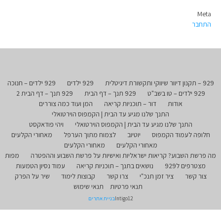
Meta
התחבר
929 – תקנון דיוור שיווקי ותקשורת דיגיטלית
929 ילדים
929 ילדים – חנוכה
929 ילדים – טו בשב"ט
929 תנך – דף הבית
929 תנך – דף הבית 2
אודות
דור – תוכניות קריאה
המן ועוד כמה צוררים
התנך שלנו מגיע עד הבית | הקמפוס הוירטואלי
התנך שלנו מגיע עד הבית | הקמפוס הוירטואלי
ויהי פודאקסט
חלופה לעמוד הקמפוס
יוטיוב
לצמוח מתוך הערפל
מאחורי הקלעים
מאחורי הקלעים
מאחורי הקלעים
מה פרשת השבוע? קריאות ישראליות ואישיות על פרשת השבוע וההפטרה
מפות
מצטרפים ל929
נושאים בתנך – תוכניות קריאה
עמוד נסיון הטמעות
צור קשר
ציר זמן תנכ"י
צרו קשר
קבוצות לימוד
שיר על הפרק
תנאי פרטיות
תנאי שימוש
Intigo12
בניית אתרים