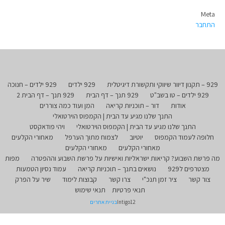
Meta
התחבר
929 – תקנון דיוור שיווקי ותקשורת דיגיטלית
929 ילדים
929 ילדים – חנוכה
929 ילדים – טו בשב"ט
929 תנך – דף הבית
929 תנך – דף הבית 2
אודות
דור – תוכניות קריאה
המן ועוד כמה צוררים
התנך שלנו מגיע עד הבית | הקמפוס הוירטואלי
התנך שלנו מגיע עד הבית | הקמפוס הוירטואלי
ויהי פודאקסט
חלופה לעמוד הקמפוס
יוטיוב
לצמוח מתוך הערפל
מאחורי הקלעים
מאחורי הקלעים
מאחורי הקלעים
מה פרשת השבוע? קריאות ישראליות ואישיות על פרשת השבוע וההפטרה
מפות
מצטרפים ל929
נושאים בתנך – תוכניות קריאה
עמוד נסיון הטמעות
צור קשר
ציר זמן תנכ"י
צרו קשר
קבוצות לימוד
שיר על הפרק
תנאי פרטיות
תנאי שימוש
Intigo12
בניית אתרים