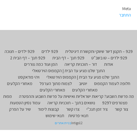
Meta
התחבר
929 – תקנון דיוור שיווקי ותקשורת דיגיטלית
929 ילדים
929 ילדים – חנוכה
929 ילדים – טו בשב"ט
929 תנך – דף הבית
929 תנך – דף הבית 2
אודות
דור – תוכניות קריאה
המן ועוד כמה צוררים
התנך שלנו מגיע עד הבית | הקמפוס הוירטואלי
התנך שלנו מגיע עד הבית | הקמפוס הוירטואלי
ויהי פודאקסט
חלופה לעמוד הקמפוס
יוטיוב
לצמוח מתוך הערפל
מאחורי הקלעים
מאחורי הקלעים
מאחורי הקלעים
מה פרשת השבוע? קריאות ישראליות ואישיות על פרשת השבוע וההפטרה
מפות
מצטרפים ל929
נושאים בתנך – תוכניות קריאה
עמוד נסיון הטמעות
צור קשר
ציר זמן תנכ"י
צרו קשר
קבוצות לימוד
שיר על הפרק
תנאי פרטיות
תנאי שימוש
Intigo12
בניית אתרים