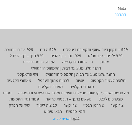
Meta
התחבר
929 – תקנון דיוור שיווקי ותקשורת דיגיטלית
929 ילדים
929 ילדים – חנוכה
929 ילדים – טו בשב"ט
929 תנך – דף הבית
929 תנך – דף הבית 2
אודות
דור – תוכניות קריאה
המן ועוד כמה צוררים
התנך שלנו מגיע עד הבית | הקמפוס הוירטואלי
התנך שלנו מגיע עד הבית | הקמפוס הוירטואלי
ויהי פודאקסט
חלופה לעמוד הקמפוס
יוטיוב
לצמוח מתוך הערפל
מאחורי הקלעים
מאחורי הקלעים
מאחורי הקלעים
מה פרשת השבוע? קריאות ישראליות ואישיות על פרשת השבוע וההפטרה
מפות
מצטרפים ל929
נושאים בתנך – תוכניות קריאה
עמוד נסיון הטמעות
צור קשר
ציר זמן תנכ"י
צרו קשר
קבוצות לימוד
שיר על הפרק
תנאי פרטיות
תנאי שימוש
Intigo12
בניית אתרים