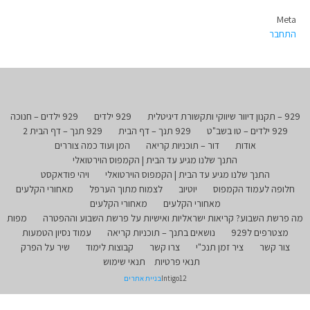
Meta
התחבר
929 – תקנון דיוור שיווקי ותקשורת דיגיטלית
929 ילדים
929 ילדים – חנוכה
929 ילדים – טו בשב"ט
929 תנך – דף הבית
929 תנך – דף הבית 2
אודות
דור – תוכניות קריאה
המן ועוד כמה צוררים
התנך שלנו מגיע עד הבית | הקמפוס הוירטואלי
התנך שלנו מגיע עד הבית | הקמפוס הוירטואלי
ויהי פודאקסט
חלופה לעמוד הקמפוס
יוטיוב
לצמוח מתוך הערפל
מאחורי הקלעים
מאחורי הקלעים
מאחורי הקלעים
מה פרשת השבוע? קריאות ישראליות ואישיות על פרשת השבוע וההפטרה
מפות
מצטרפים ל929
נושאים בתנך – תוכניות קריאה
עמוד נסיון הטמעות
צור קשר
ציר זמן תנכ"י
צרו קשר
קבוצות לימוד
שיר על הפרק
תנאי פרטיות
תנאי שימוש
Intigo12
בניית אתרים