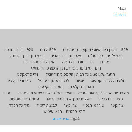
Meta
התחבר
929 – תקנון דיוור שיווקי ותקשורת דיגיטלית
929 ילדים
929 ילדים – חנוכה
929 ילדים – טו בשב"ט
929 תנך – דף הבית
929 תנך – דף הבית 2
אודות
דור – תוכניות קריאה
המן ועוד כמה צוררים
התנך שלנו מגיע עד הבית | הקמפוס הוירטואלי
התנך שלנו מגיע עד הבית | הקמפוס הוירטואלי
ויהי פודאקסט
חלופה לעמוד הקמפוס
יוטיוב
לצמוח מתוך הערפל
מאחורי הקלעים
מאחורי הקלעים
מאחורי הקלעים
מה פרשת השבוע? קריאות ישראליות ואישיות על פרשת השבוע וההפטרה
מפות
מצטרפים ל929
נושאים בתנך – תוכניות קריאה
עמוד נסיון הטמעות
צור קשר
ציר זמן תנכ"י
צרו קשר
קבוצות לימוד
שיר על הפרק
תנאי פרטיות
תנאי שימוש
Intigo12
בניית אתרים