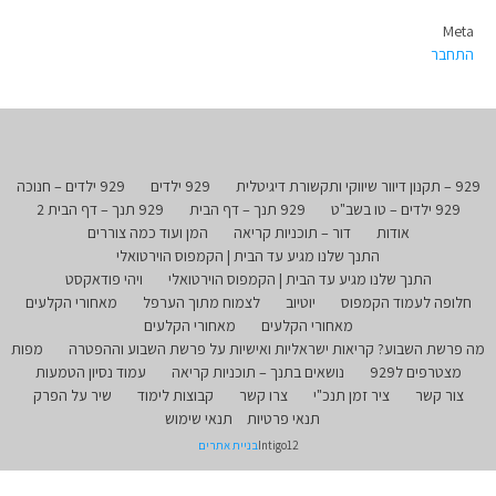
Meta
התחבר
929 – תקנון דיוור שיווקי ותקשורת דיגיטלית
929 ילדים
929 ילדים – חנוכה
929 ילדים – טו בשב"ט
929 תנך – דף הבית
929 תנך – דף הבית 2
אודות
דור – תוכניות קריאה
המן ועוד כמה צוררים
התנך שלנו מגיע עד הבית | הקמפוס הוירטואלי
התנך שלנו מגיע עד הבית | הקמפוס הוירטואלי
ויהי פודאקסט
חלופה לעמוד הקמפוס
יוטיוב
לצמוח מתוך הערפל
מאחורי הקלעים
מאחורי הקלעים
מאחורי הקלעים
מה פרשת השבוע? קריאות ישראליות ואישיות על פרשת השבוע וההפטרה
מפות
מצטרפים ל929
נושאים בתנך – תוכניות קריאה
עמוד נסיון הטמעות
צור קשר
ציר זמן תנכ"י
צרו קשר
קבוצות לימוד
שיר על הפרק
תנאי פרטיות
תנאי שימוש
Intigo12
בניית אתרים