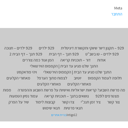
Meta
התחבר
929 – תקנון דיוור שיווקי ותקשורת דיגיטלית
929 ילדים
929 ילדים – חנוכה
929 ילדים – טו בשב"ט
929 תנך – דף הבית
929 תנך – דף הבית 2
אודות
דור – תוכניות קריאה
המן ועוד כמה צוררים
התנך שלנו מגיע עד הבית | הקמפוס הוירטואלי
התנך שלנו מגיע עד הבית | הקמפוס הוירטואלי
ויהי פודאקסט
חלופה לעמוד הקמפוס
יוטיוב
לצמוח מתוך הערפל
מאחורי הקלעים
מאחורי הקלעים
מאחורי הקלעים
מה פרשת השבוע? קריאות ישראליות ואישיות על פרשת השבוע וההפטרה
מפות
מצטרפים ל929
נושאים בתנך – תוכניות קריאה
עמוד נסיון הטמעות
צור קשר
ציר זמן תנכ"י
צרו קשר
קבוצות לימוד
שיר על הפרק
תנאי פרטיות
תנאי שימוש
Intigo12
בניית אתרים