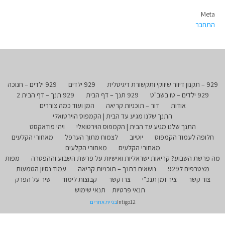
Meta
התחבר
929 – תקנון דיוור שיווקי ותקשורת דיגיטלית
929 ילדים
929 ילדים – חנוכה
929 ילדים – טו בשב"ט
929 תנך – דף הבית
929 תנך – דף הבית 2
אודות
דור – תוכניות קריאה
המן ועוד כמה צוררים
התנך שלנו מגיע עד הבית | הקמפוס הוירטואלי
התנך שלנו מגיע עד הבית | הקמפוס הוירטואלי
ויהי פודאקסט
חלופה לעמוד הקמפוס
יוטיוב
לצמוח מתוך הערפל
מאחורי הקלעים
מאחורי הקלעים
מאחורי הקלעים
מה פרשת השבוע? קריאות ישראליות ואישיות על פרשת השבוע וההפטרה
מפות
מצטרפים ל929
נושאים בתנך – תוכניות קריאה
עמוד נסיון הטמעות
צור קשר
ציר זמן תנכ"י
צרו קשר
קבוצות לימוד
שיר על הפרק
תנאי פרטיות
תנאי שימוש
Intigo12
בניית אתרים