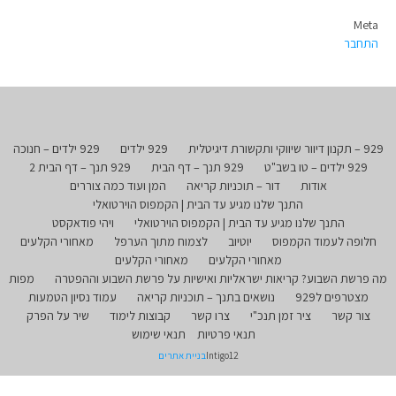
Meta
התחבר
929 – תקנון דיוור שיווקי ותקשורת דיגיטלית
929 ילדים
929 ילדים – חנוכה
929 ילדים – טו בשב"ט
929 תנך – דף הבית
929 תנך – דף הבית 2
אודות
דור – תוכניות קריאה
המן ועוד כמה צוררים
התנך שלנו מגיע עד הבית | הקמפוס הוירטואלי
התנך שלנו מגיע עד הבית | הקמפוס הוירטואלי
ויהי פודאקסט
חלופה לעמוד הקמפוס
יוטיוב
לצמוח מתוך הערפל
מאחורי הקלעים
מאחורי הקלעים
מאחורי הקלעים
מה פרשת השבוע? קריאות ישראליות ואישיות על פרשת השבוע וההפטרה
מפות
מצטרפים ל929
נושאים בתנך – תוכניות קריאה
עמוד נסיון הטמעות
צור קשר
ציר זמן תנכ"י
צרו קשר
קבוצות לימוד
שיר על הפרק
תנאי פרטיות
תנאי שימוש
Intigo12
בניית אתרים