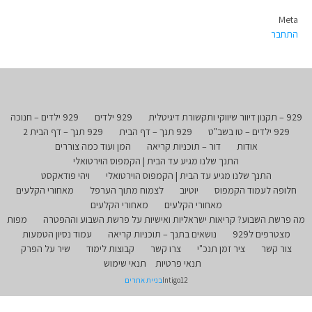
Meta
התחבר
929 – תקנון דיוור שיווקי ותקשורת דיגיטלית
929 ילדים
929 ילדים – חנוכה
929 ילדים – טו בשב"ט
929 תנך – דף הבית
929 תנך – דף הבית 2
אודות
דור – תוכניות קריאה
המן ועוד כמה צוררים
התנך שלנו מגיע עד הבית | הקמפוס הוירטואלי
התנך שלנו מגיע עד הבית | הקמפוס הוירטואלי
ויהי פודאקסט
חלופה לעמוד הקמפוס
יוטיוב
לצמוח מתוך הערפל
מאחורי הקלעים
מאחורי הקלעים
מאחורי הקלעים
מה פרשת השבוע? קריאות ישראליות ואישיות על פרשת השבוע וההפטרה
מפות
מצטרפים ל929
נושאים בתנך – תוכניות קריאה
עמוד נסיון הטמעות
צור קשר
ציר זמן תנכ"י
צרו קשר
קבוצות לימוד
שיר על הפרק
תנאי פרטיות
תנאי שימוש
Intigo12
בניית אתרים